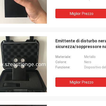
Miglior Prezzo
Emittente di disturbo nera
sicurezza/soppressore n
Materiale:
Metallo
Colore:
Nero
Funzione:
Miglior Prezzo