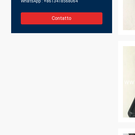
WhatsApp :
+8613418568064
Contatto