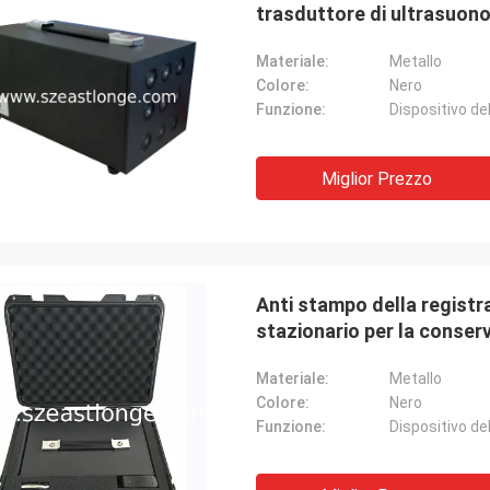
trasduttore di ultrasuono 
Materiale:
Metallo
Colore:
Nero
Funzione:
Miglior Prezzo
Anti stampo della registra
stazionario per la conser
Materiale:
Metallo
Colore:
Nero
Funzione: