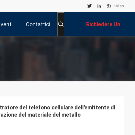
Italian
Eventi
Contattici
Richiedere Un
Preventivo
tratore del telefono cellulare dell'emittente di
razione del materiale del metallo