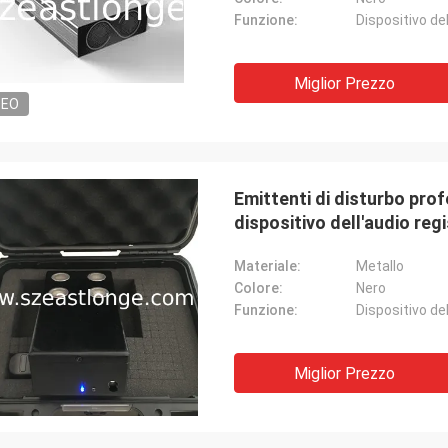
Funzione:
Miglior Prezzo
DEO
Emittenti di disturbo prof
dispositivo dell'audio reg
Materiale:
Metallo
Colore:
Nero
Funzione:
Miglior Prezzo