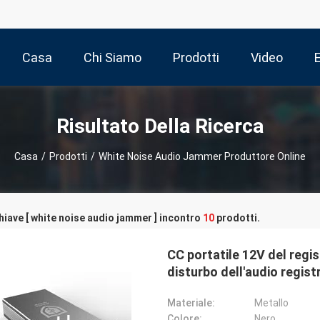
Casa
Chi Siamo
Prodotti
Video
Risultato Della Ricerca
Casa
/
Prodotti
/
White Noise Audio Jammer Produttore Online
hiave [ white noise audio jammer ] incontro
10
prodotti.
CC portatile 12V del regis
disturbo dell'audio regist
Materiale:
Metallo
Colore:
Nero