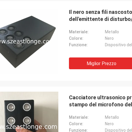
Il nero senza fili nascost
dell'emittente di disturb
Materiale:
Metallo
Colore:
Nero
Funzione:
Il Lancia-Canada
Miglior Prezzo
asporto veloce e nessun problemi
Cacciatore ultrasonico pr
stampo del microfono dell
Materiale:
Metallo
Colore:
Nero
Funzione: