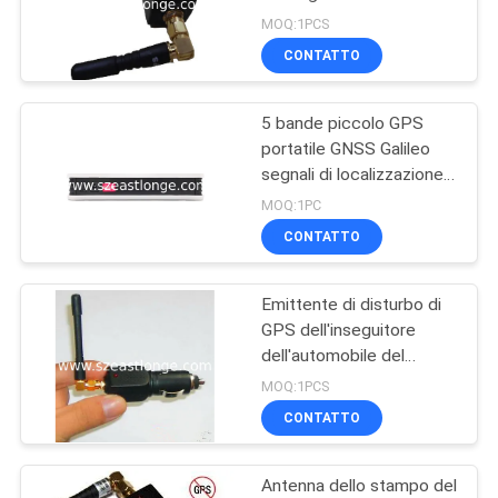
MOQ:1PCS
MAPPA
CONTATTO
DEL
5 bande piccolo GPS
SITO
portatile GNSS Galileo
segnali di localizzazione
PRIVACY
interferitore con antenne
MOQ:1PC
integrate per l'uso in auto
POLICY
CONTATTO
Emittente di disturbo di
GPS dell'inseguitore
dell'automobile del
veicolo/stampo EST-
MOQ:1PCS
808KA2 con l'antenna
CONTATTO
Antenna dello stampo del