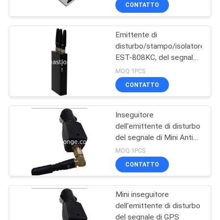
disturbo di frequenza di
FABBRICA
CONTATTO
GPS per
l'automobile/taxi/bus
Emittente di
CONTROLLO
disturbo/stampo/isolatore
DI
EST-808KC, del segnale
QUALITÀ
di Mini Portable GPS
MOQ:1PCS
antenna 3
CONTATTO
CONTATTICI
Inseguitore
dell'emittente di disturbo
NOTIZIE
del segnale di Mini Anti
GPS con l'antenna piena
MOQ:1PCS
di tropismo, nessun
CASI
CONTATTO
commutatore
RICHIEDI UN
Mini inseguitore
dell'emittente di disturbo
PREVENTIVO
del segnale di GPS