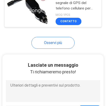
segnale di GPS del
telefono cellulare per
l'anti inseguitore
MOQ:1PCS
dell'automobile
CONTATTO
Osservi più
Lasciate un messaggio
Ti richiameremo presto!