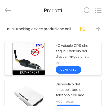
©
2011
-
Prodotti
2026
EASTLONGE
ELECTRONICS(HK)
CO.,LTD.
All
CASA
Rights
mini tracking device produzione online
Reserved.
PRODOTTI
4G veicolo GPS che
segue il veicolo dei
VIDEO
dispositivi/gps che
segue i dispositivi
MOQ:1PCS
CIRCA
CONTATTO
NOI
Dispositivo del
rimescolatore del
GIRO
telefono cellulare
DELLA
dell'OEM, emittente di
MOQ:1 pezzo